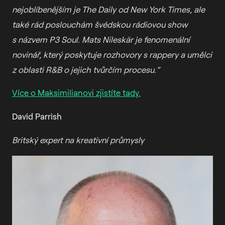
nejoblíbenějším je The Daily od New York Times, ale
také rád poslouchám švédskou rádiovou show
s názvem P3 Soul. Mats
Nileskär je fenomenální
novinář, který poskytuje rozhovory s rappery a umělci
z oblasti R&B o jejich tvůrčím procesu.”
Více o Maksimilianovi zjistíte tady.
David Parrish
Britský expert na kreativní průmysly