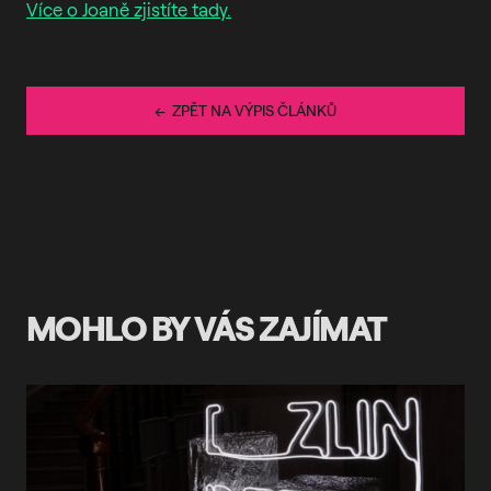
Více o Joaně zjistíte tady.
← ZPĚT NA VÝPIS ČLÁNKŮ
MOHLO BY VÁS ZAJÍMAT