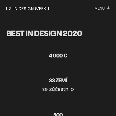
↓
MENU
BEST IN DESIGN 2020
4 000 €
33 ZEMÍ
se zúčastnilo
500