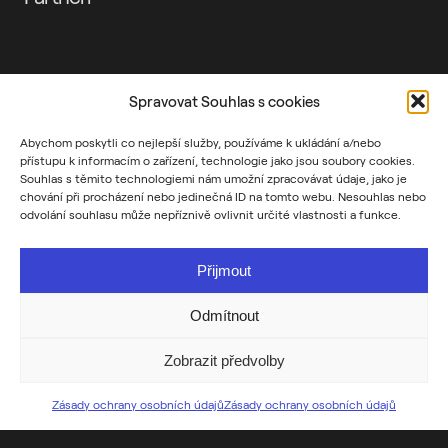
Spravovat Souhlas s cookies
Abychom poskytli co nejlepší služby, používáme k ukládání a/nebo
přístupu k informacím o zařízení, technologie jako jsou soubory cookies.
Souhlas s těmito technologiemi nám umožní zpracovávat údaje, jako je
chování při procházení nebo jedinečná ID na tomto webu. Nesouhlas nebo
odvolání souhlasu může nepříznivě ovlivnit určité vlastnosti a funkce.
Přijmout
Odmítnout
Zobrazit předvolby
Zásady ochrany osobních údajů
Zásady ochrany osobních údajů