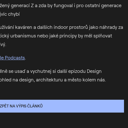
ržený generací Z a zda by fungoval i pro ostatní generace
víc chybí
využívání kaváren a dalších indoor prostorů jako náhrady za
tický urbanismus nebo jaké principy by měl splňovat
vý.
le Podcasts
.
dlně se usaď a vychutnej si další epizodu Design
ohled na design, architekturu a město kolem nás.
ZPĚT NA VÝPIS ČLÁNKŮ