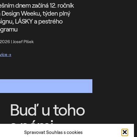
šním dnem začíná 12. ročník
n Design Weeku, týden plný
ignu, LÁSKY a pestrého
ogramu
. 2026
|
Josef Plšek
 více →
Buď u toho
s námi
Spravovat Souhlas s cookies