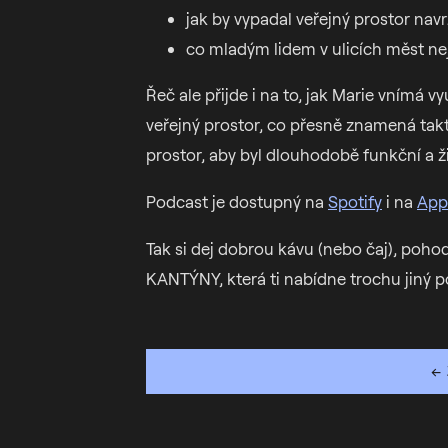
jak by vypadal veřejný prostor nav
co mladým lidem v ulicích měst nej
Řeč ale přijde i na to, jak Marie vnímá 
veřejný prostor, co přesně znamená tak
prostor, aby byl dlouhodobě funkční a ži
Podcast je dostupný na
Spotify
i na
App
Tak si dej dobrou kávu (nebo čaj), poho
KANTÝNY, která ti nabídne trochu jiný p
← 