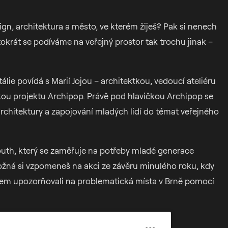
gn, architektura a město, ve kterém žiješ? Pak si nenech
okrát se podíváme na veřejný prostor tak trochu jinak –
lie povídá s Marií Jojou – architektkou, vedoucí ateliéru
lkou projektu Archipop. Právě pod hlavičkou Archipop se
rchitektury a zapojování mladých lidí do témat veřejného
Youth, který se zaměřuje na potřeby mladé generace
ožná si vzpomeneš na akci ze závěru minulého roku, kdy
kem upozorňovali na problematická místa v Brně pomocí