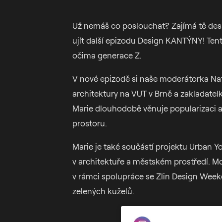
Už nemáš co poslouchat? Zajímá tě desi
ujít další epizodu Design KANTÝNY! Tent
očima generace Z.
V nové epizodě si naše moderátorka Natá
architektury na VUT v Brně a zakladate
Marie dlouhodobě věnuje popularizaci a
prostoru.
Marie je také součástí projektu Urban 
v architektuře a městském prostředí. M
v rámci spolupráce se Zlin Design Wee
zelených kuželů.