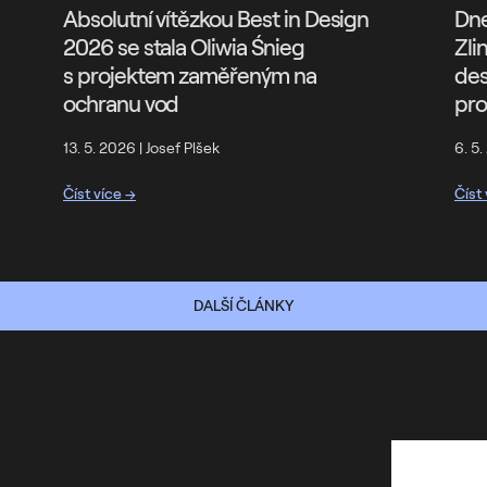
Absolutní vítězkou Best in Design
Dne
2026 se stala Oliwia Śnieg
Zli
s projektem zaměřeným na
des
ochranu vod
pr
13. 5. 2026
|
Josef Plšek
6. 5
Číst více →
Číst
DALŠÍ ČLÁNKY